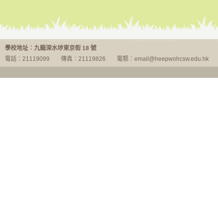
傳媒報導
學校地址︰九龍深水埗東京街 18 號
電話︰21119099
傳真︰21119826
電郵︰email@heepwohcsw.edu.hk