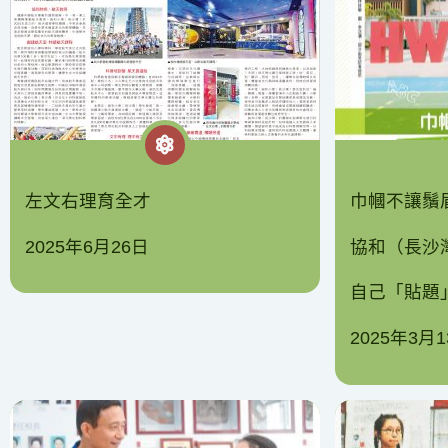
左文右理育全才
巾幗不讓鬚
2025年6月26日
協和（長沙
自己「貼題
2025年3月