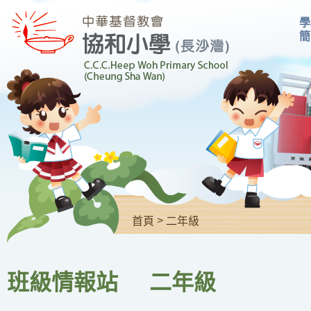
學
簡
>
首頁
二年級
班級情報站 二年級