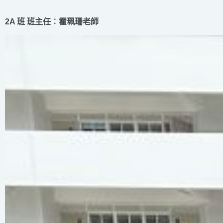
2A 班 班主任︰霍珮珊老師