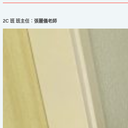
2C 班 班主任︰張麗儀老師