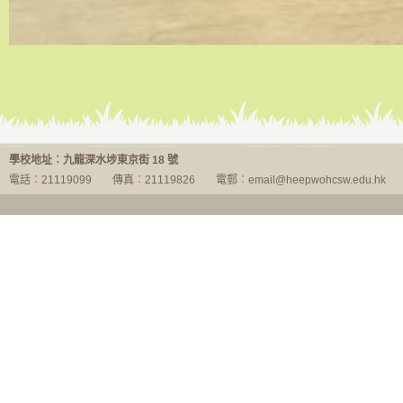
二年級
學校地址︰九龍深水埗東京街 18 號
電話︰21119099
傳真︰21119826
電郵︰email@heepwohcsw.edu.hk