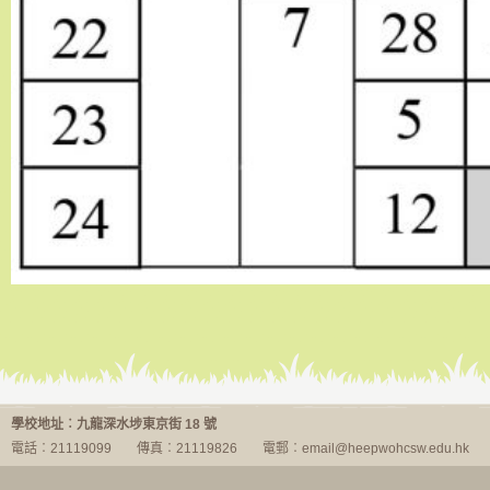
行事曆
學校地址︰九龍深水埗東京街 18 號
電話︰21119099
傳真︰21119826
電郵︰email@heepwohcsw.edu.hk