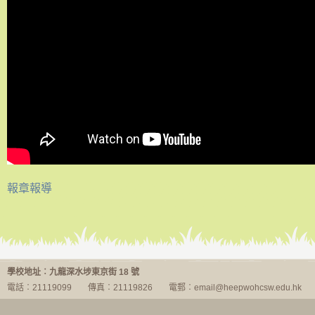
報章報導
創科 – 雙紙座
學校地址︰九龍深水埗東京街 18 號
電話︰21119099
傳真︰21119826
電郵︰email@heepwohcsw.edu.hk