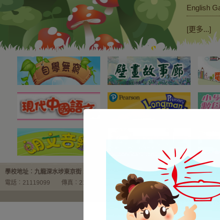
English 
[更多...]
學校地址︰九龍深水埗東京街 18 號
電話︰21119099
傳真︰21119826
電郵︰email@heepwohcsw.edu.hk