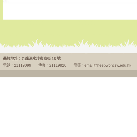
最新消息
學校地址︰九龍深水埗東京街 18 號
電話︰21119099
傳真︰21119826
電郵︰email@heepwohcsw.edu.hk