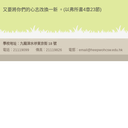
又要將你們的心志改換一新 。(以弗所書4章23節)
每週金句29/12/2025-16/1/2026
學校地址︰九龍深水埗東京街 18 號
電話︰21119099
傳真︰21119826
電郵︰email@heepwohcsw.edu.hk