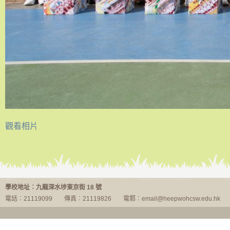
觀看相片
傑出糾察選舉
學校地址︰九龍深水埗東京街 18 號
電話︰21119099
傳真︰21119826
電郵︰email@heepwohcsw.edu.hk