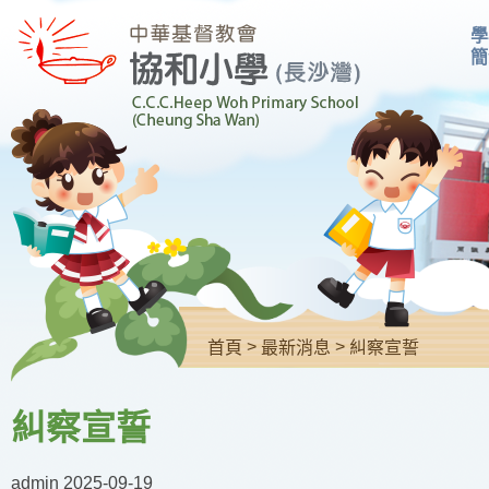
學
簡
>
>
首頁
最新消息
糾察宣誓
糾察宣誓
admin
2025-09-19