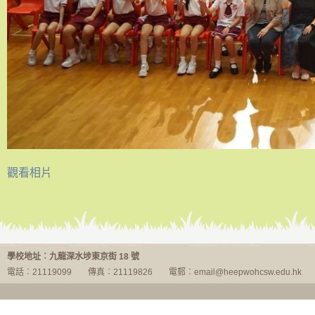
觀看相片
糾察宣誓
學校地址︰九龍深水埗東京街 18 號
電話︰21119099
傳真︰21119826
電郵︰email@heepwohcsw.edu.hk