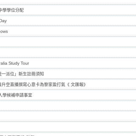
年度中學學位分配
Day
shows
alia Study Tour
27「統一派位」新生註冊須知
重溫升空直播撰寫心意卡為黎家盈打氣《 文匯報》
小一入學候補申請事宜