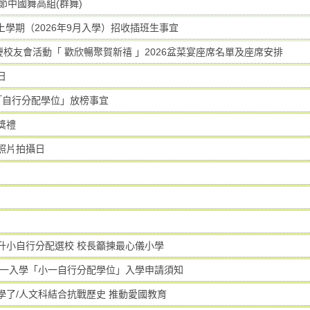
節中國舞高組(群舞)
年度上學期（2026年9月入學）招收插班生事宜
慶校友會活動「 歡欣暢聚賀新禧 」2026盆菜宴座席名單及座席安排
日
一「自行分配學位」放榜事宜
獎禮
照片拍攝日
升小自行分配選校 校長籲揀最心儀小學
度小一入學「小一自行分配學位」入學申請須知
學了/人文科結合抗戰歷史 推動愛國教育